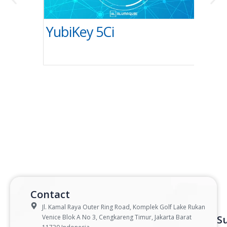
YubiKey 5Ci
Yub
Contact
Jl. Kamal Raya Outer Ring Road, Komplek Golf Lake Rukan
Venice Blok A No 3, Cengkareng Timur, Jakarta Barat
S