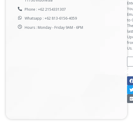
11730 Indonesia
Ent
Yo
Phone : +62 2154331307
Ema
Whatsapp : +62 813-6156-4059
to 
Th
Hours : Monday - Friday 9AM - 6PM
last
Up
fr
Us.