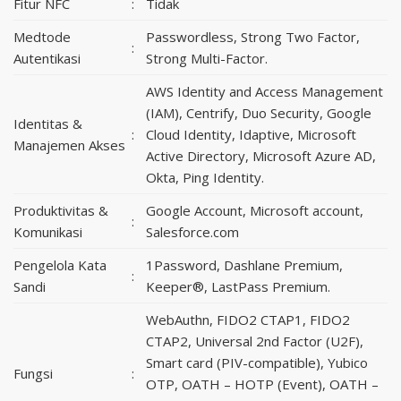
Fitur NFC
:
Tidak
Medtode
Passwordless, Strong Two Factor,
:
Autentikasi
Strong Multi-Factor.
AWS Identity and Access Management
(IAM), Centrify, Duo Security, Google
Identitas &
:
Cloud Identity, Idaptive, Microsoft
Manajemen Akses
Active Directory, Microsoft Azure AD,
Okta, Ping Identity.
Produktivitas &
Google Account, Microsoft account,
:
Komunikasi
Salesforce.com
Pengelola Kata
1Password, Dashlane Premium,
:
Sandi
Keeper®, LastPass Premium.
WebAuthn, FIDO2 CTAP1, FIDO2
CTAP2, Universal 2nd Factor (U2F),
Smart card (PIV-compatible), Yubico
Fungsi
:
OTP, OATH – HOTP (Event), OATH –